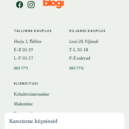
TALLINNA KAUPLUS
VILJANDI KAUPLUS
Harju 1, Tallinn
Lossi 28, Viljandi
E–R 10–19
T–L 10–18
L–P 10–17
P–E suletud
683 7711
683 7712
KLIENDITUGI
Kohaletoimetamine
Maksmine
Tagastamine
Kasutame küpsiseid
KKK