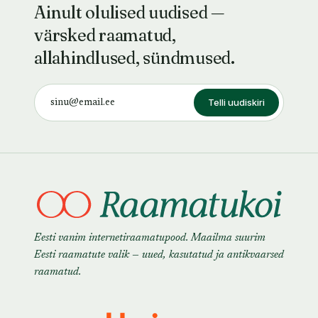
Ainult olulised uudised —
värsked raamatud,
allahindlused, sündmused.
Telli uudiskiri
Eesti vanim internetiraamatupood. Maailma suurim
Eesti raamatute valik — uued, kasutatud ja antikvaarsed
raamatud.