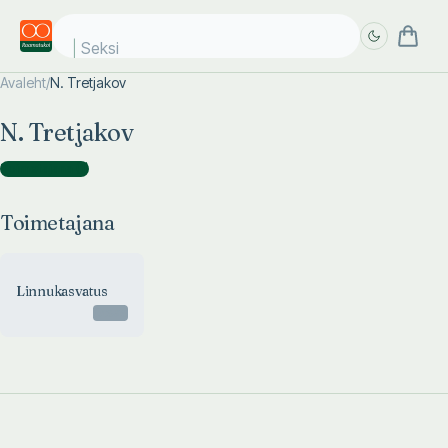
Seksi
Avaleht
/
N. Tretjakov
Täpsem
Täpsem
N. Tretjakov
otsing
otsing
Toimetajana
(
1
)
Toimetajana
Linnukasvatus
Otsas