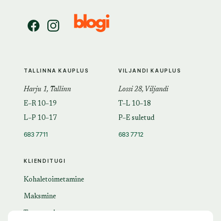
TALLINNA KAUPLUS
VILJANDI KAUPLUS
Harju 1, Tallinn
Lossi 28, Viljandi
E–R 10–19
T–L 10–18
L–P 10–17
P–E suletud
683 7711
683 7712
KLIENDITUGI
Kohaletoimetamine
Maksmine
Tagastamine