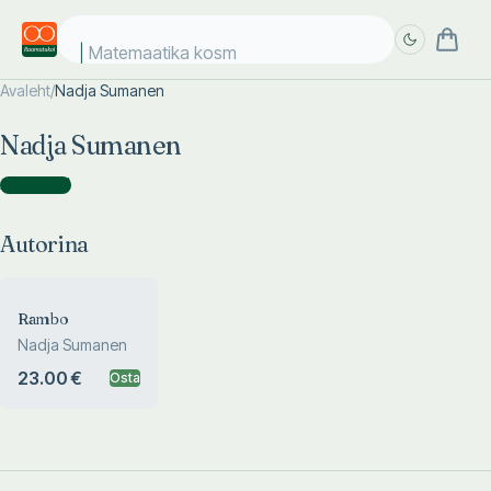
Matemaatika kosmo
Avaleht
/
Nadja Sumanen
Täpsem
Täpsem
Nadja Sumanen
otsing
otsing
Autorina
(
1
)
Autorina
Rambo
Nadja Sumanen
23.00 €
Osta