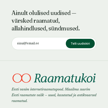
Ainult olulised uudised —
värsked raamatud,
allahindlused, sündmused.
Telli uudiskiri
Eesti vanim internetiraamatupood. Maailma suurim
Eesti raamatute valik — uued, kasutatud ja antikvaarsed
raamatud.