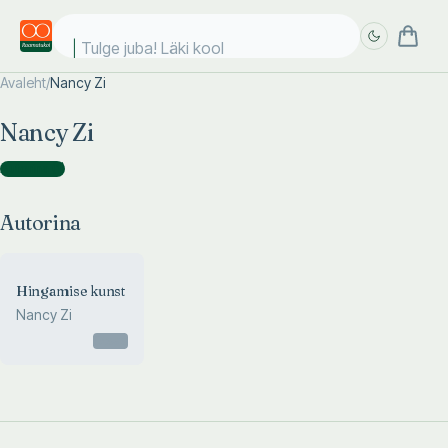
Tulge juba! Läki kooli
Avaleht
/
Nancy Zi
Täpsem
Täpsem
Nancy Zi
otsing
otsing
Autorina
(
1
)
Autorina
Hingamise kunst
Nancy Zi
Otsas