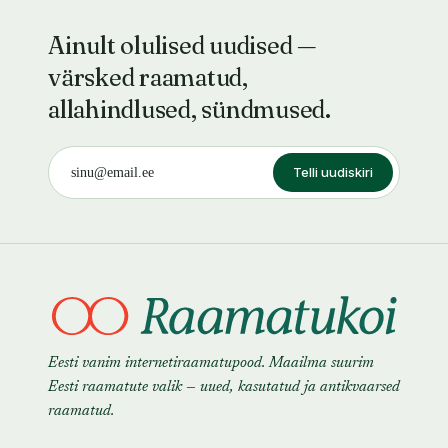
Ainult olulised uudised —
värsked raamatud,
allahindlused, sündmused.
Telli uudiskiri
Eesti vanim internetiraamatupood. Maailma suurim
Eesti raamatute valik — uued, kasutatud ja antikvaarsed
raamatud.