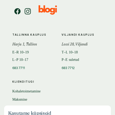
TALLINNA KAUPLUS
VILJANDI KAUPLUS
Harju 1, Tallinn
Lossi 28, Viljandi
E–R 10–19
T–L 10–18
L–P 10–17
P–E suletud
683 7711
683 7712
KLIENDITUGI
Kohaletoimetamine
Maksmine
Tagastamine
Kasutame küpsiseid