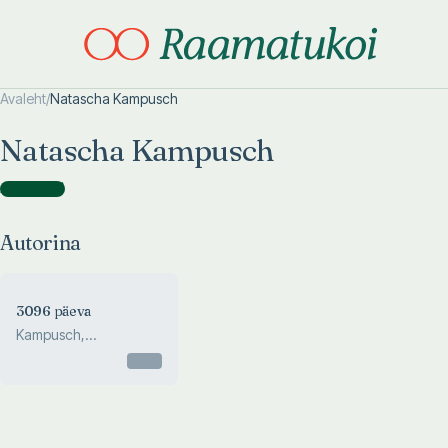
Avaleht
/
Natascha Kampusch
Otsi täpsemalt
Otsi täpsemalt
Natascha Kampusch
Autorina
(
1
)
Autorina
3096 päeva
Kampusch,
Gronemeier, Milborn
Otsas