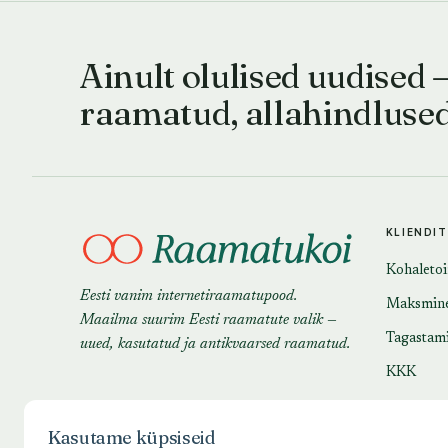
Ainult olulised uudised 
raamatud, allahindluse
KLIENDI
Kohaleto
Eesti vanim internetiraamatupood.
Maksmin
Maailma suurim Eesti raamatute valik —
Tagastam
uued, kasutatud ja antikvaarsed raamatud.
KKK
Kasutame küpsiseid