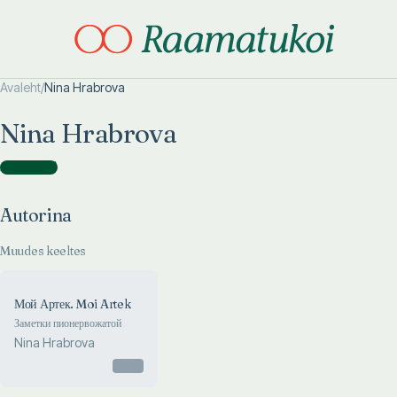
Avaleht
/
Nina Hrabrova
Otsi täpsemalt
Otsi täpsemalt
Nina Hrabrova
Autorina
(
1
)
Autorina
Muudes keeltes
Мой Артек. Moi Artek
Заметки пионервожатой
Nina Hrabrova
Otsas