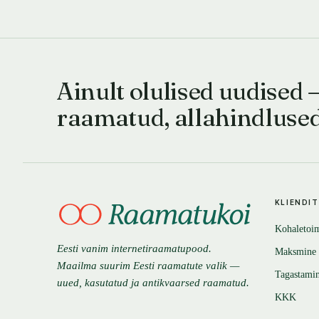
Ainult olulised uudised 
raamatud, allahindluse
KLIENDI
Kohaletoi
Eesti vanim internetiraamatupood.
Maksmine
Maailma suurim Eesti raamatute valik —
Tagastami
uued, kasutatud ja antikvaarsed raamatud.
KKK