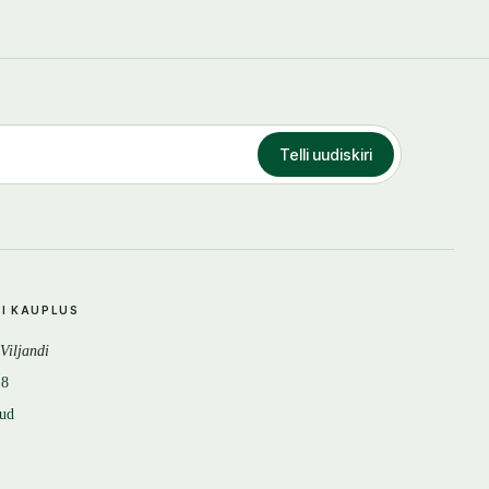
Telli uudiskiri
DI KAUPLUS
 Viljandi
18
tud