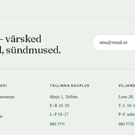
— värsked
d, sündmused.
TUGI
TALLINNA KAUPLUS
VILJAN
metamine
Harju 1, Tallinn
Lossi 28,
E–R 10–19
T–L 10–
L–P 10–17
P–E sule
ne
683 7711
683 7712