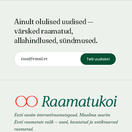
Ainult olulised uudised —
värsked raamatud,
allahindlused, sündmused.
Telli uudiskiri
Eesti vanim internetiraamatupood. Maailma suurim
Eesti raamatute valik — uued, kasutatud ja antikvaarsed
raamatud.