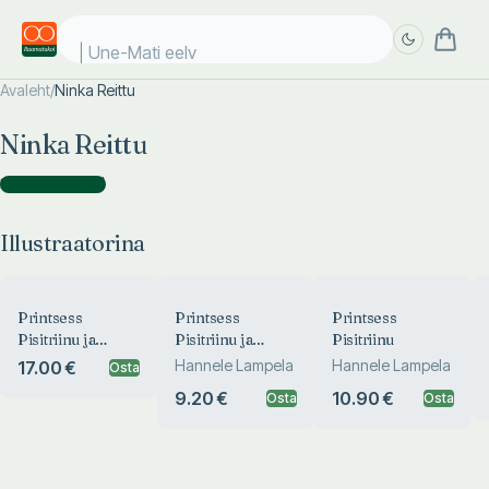
Une-Mati eelvi
Avaleht
/
Ninka Reittu
Täpsem
Täpsem
Ninka Reittu
otsing
otsing
Illustraatorina
(
4
)
Illustraatorina
Printsess
Printsess
Printsess
Pisitriinu ja
Pisitriinu ja
Pisitriinu
imepärane
karjuv ebaõiglus
Hannele Lampela
Hannele Lampela
17.00 €
Osta
lõbustuspark
9.20 €
10.90 €
Osta
Osta