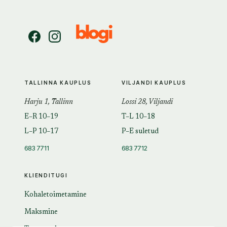
TALLINNA KAUPLUS
VILJANDI KAUPLUS
Harju 1, Tallinn
Lossi 28, Viljandi
E–R 10–19
T–L 10–18
L–P 10–17
P–E suletud
683 7711
683 7712
KLIENDITUGI
Kohaletoimetamine
Maksmine