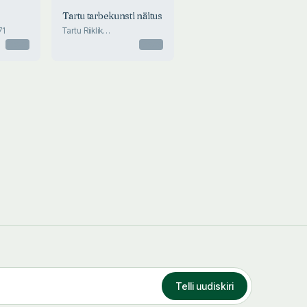
Tartu tarbekunsti näitus
71
Tartu Riiklik
Kunstimuuseum,
Otsas
Otsas
detsember 1971 - jaanuar
1972
Telli uudiskiri