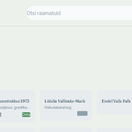
unstinäitus 1973
Lüüdia Vallimäe-Mark
Endel Valk-Falk
ulptuur, graafika,
Näitusekataloog
uli 1973
Otsas
€
Osta