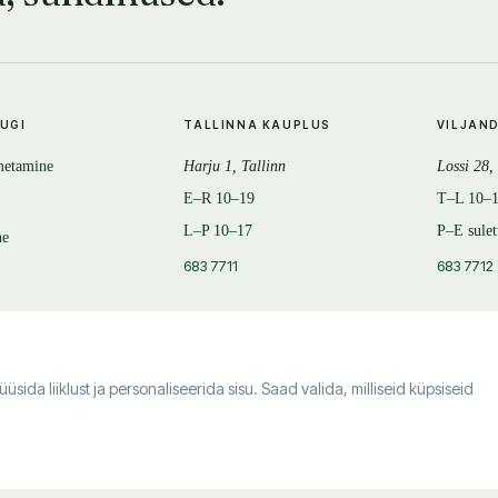
TUGI
TALLINNA KAUPLUS
VILJAN
metamine
Harju 1, Tallinn
Lossi 28,
E–R 10–19
T–L 10–
L–P 10–17
P–E sule
ne
683 7711
683 7712
da liiklust ja personaliseerida sisu. Saad valida, milliseid küpsiseid