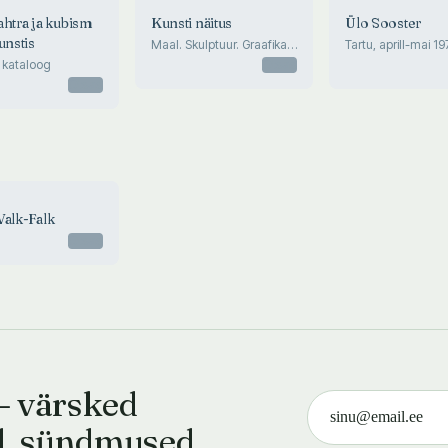
ahtra ja kubism
Kunsti näitus
Ülo Sooster
unstis
Maal. Skulptuur. Graafika.
Tartu, aprill-mai 19
Mai-juuni 1971
 kataloog
Otsas
Otsas
Valk-Falk
Otsas
— värsked
d, sündmused.