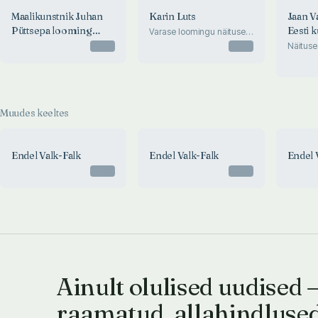
Maalikunstnik Juhan
Karin Luts
Jaan V
Püttsepa looming
Eesti k
Varase loomingu näituse
kataloog
aastail 1963-1973
Otsas
Otsas
Näituse
Muudes keeltes
Endel Valk-Falk
Endel Valk-Falk
Endel 
Otsas
Otsas
Ainult olulised uudised 
raamatud, allahindluse