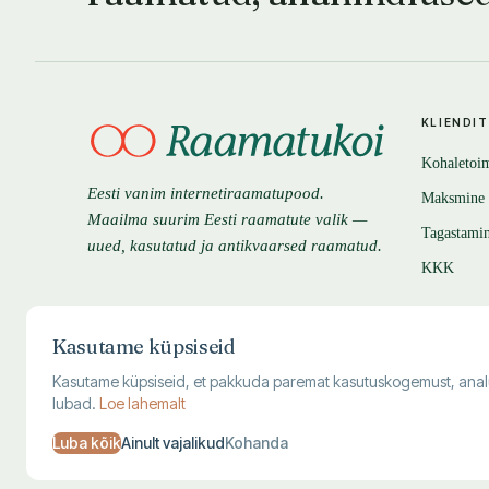
KLIENDI
Kohaletoi
Eesti vanim internetiraamatupood.
Maksmine
Maailma suurim Eesti raamatute valik —
Tagastami
uued, kasutatud ja antikvaarsed raamatud.
KKK
Kasutame küpsiseid
Kasutame küpsiseid, et pakkuda paremat kasutuskogemust, analüüsi
lubad.
Loe lahemalt
Luba kõik
Ainult vajalikud
Kohanda
© 1995–
2026
Kuutõrvaja OÜ · reg. 10463994