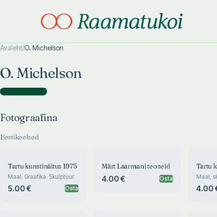
Avaleht
/
O. Michelson
Otsi täpsemalt
Otsi täpsemalt
O. Michelson
Fotograafina
(
13
)
Fotograafina
Eestikeelsed
Tartu kunstinäitus 1975
Märt Laarmani teoseid
Tartu k
Maal. Graafika. Skulptuur
Maal, sk
4.00 €
Osta
juuni-ju
5.00 €
4.00 
Osta