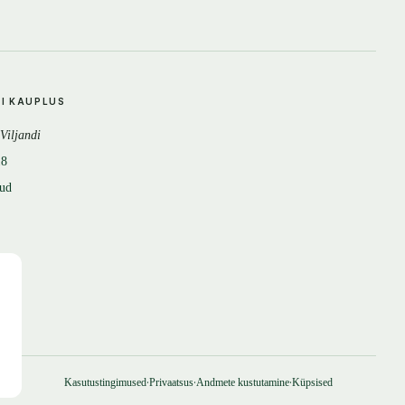
DI KAUPLUS
 Viljandi
18
tud
·
·
·
Kasutustingimused
Privaatsus
Andmete kustutamine
Küpsised