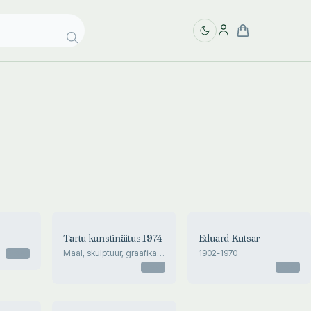
Tartu kunstinäitus 1974
Eduard Kutsar
Otsas
Maal, skulptuur, graafika,
1902-1970
juuni-juuli 1974
Otsas
Otsas