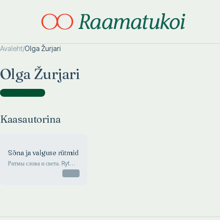
Avaleht
/
Olga Žurjari
Otsi täpsemalt
Otsi täpsemalt
Olga Žurjari
Kaasautorina
(
1
)
Kaasautorina
Sõna ja valguse rütmid
Ритмы слова и света. Rytms
of World and Light
Otsas