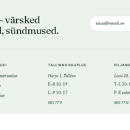
— värsked
d, sündmused.
TUGI
TALLINNA KAUPLUS
VILJAN
imetamine
Harju 1, Tallinn
Lossi 28,
E–R 10–19
T–L 10–
e
L–P 10–17
P–E sule
ine
683 7711
683 7712