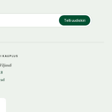
Telli uudiskiri
DI KAUPLUS
 Viljandi
18
tud