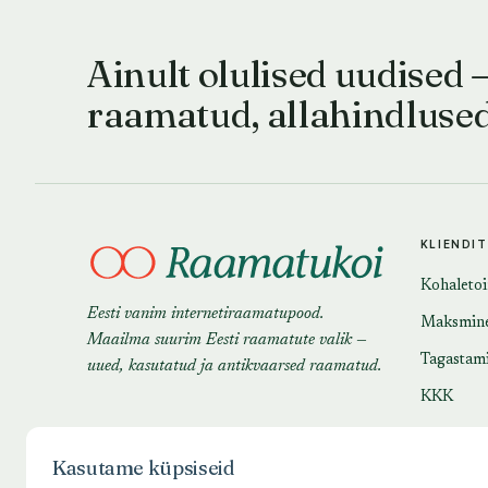
Ainult olulised uudised 
raamatud, allahindluse
KLIENDI
Kohaleto
Eesti vanim internetiraamatupood.
Maksmin
Maailma suurim Eesti raamatute valik —
Tagastam
uued, kasutatud ja antikvaarsed raamatud.
KKK
Kasutame küpsiseid