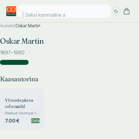
Seksi kummaline a
Avaleht
/
Oskar Martin
Täpsem
Täpsem
Oskar Martin
otsing
otsing
1897
–1960
Kaasautorina
(
1
)
Kaasautorina
VI teedepäeva
referaadid
Peetud Virumaal 11.
ja 12. juulil 1936
7.00 €
Osta