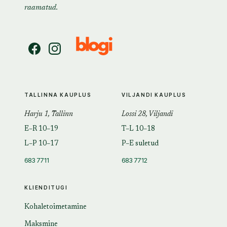
raamatud.
TALLINNA KAUPLUS
VILJANDI KAUPLUS
Harju 1, Tallinn
Lossi 28, Viljandi
E–R 10–19
T–L 10–18
L–P 10–17
P–E suletud
683 7711
683 7712
KLIENDITUGI
Kohaletoimetamine
Maksmine