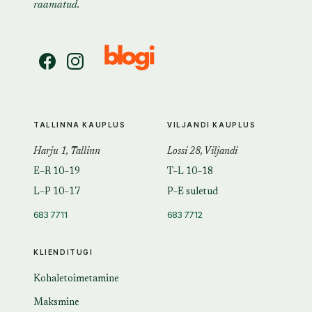
raamatud.
TALLINNA KAUPLUS
VILJANDI KAUPLUS
Harju 1, Tallinn
Lossi 28, Viljandi
E–R 10–19
T–L 10–18
L–P 10–17
P–E suletud
683 7711
683 7712
KLIENDITUGI
Kohaletoimetamine
Maksmine