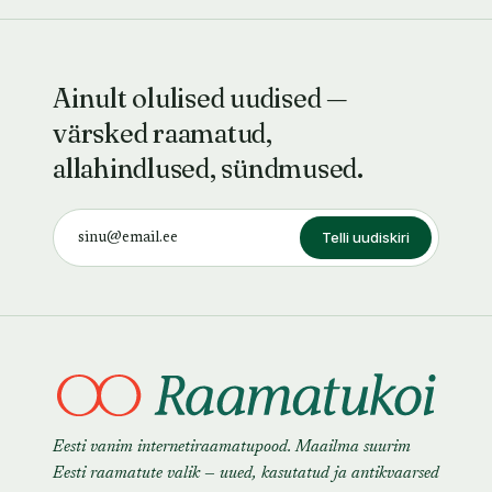
Ainult olulised uudised —
värsked raamatud,
allahindlused, sündmused.
Telli uudiskiri
Eesti vanim internetiraamatupood. Maailma suurim
Eesti raamatute valik — uued, kasutatud ja antikvaarsed