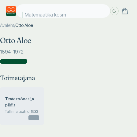
Matemaatika kosmo
Avaleht
/
Otto Aloe
Täpsem
Täpsem
Otto Aloe
otsing
otsing
1894
–1972
Toimetajana
(
1
)
Toimetajana
Teater sõnas ja
pildis
Tallinna teatrid 1933
Otsas