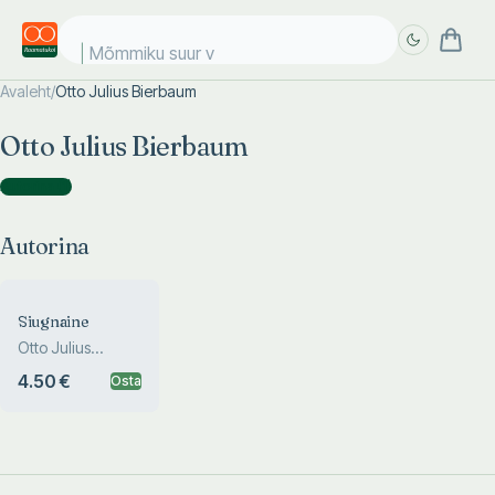
Mõmmiku suur vä
Avaleht
/
Otto Julius Bierbaum
Täpsem
Täpsem
Otto Julius Bierbaum
otsing
otsing
Autorina
(
1
)
Autorina
Siugnaine
Otto Julius
Bierbaum
4.50 €
Osta