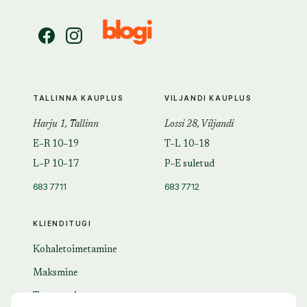
TALLINNA KAUPLUS
VILJANDI KAUPLUS
Harju 1, Tallinn
Lossi 28, Viljandi
E–R 10–19
T–L 10–18
L–P 10–17
P–E suletud
683 7711
683 7712
KLIENDITUGI
Kohaletoimetamine
Maksmine
Tagastamine