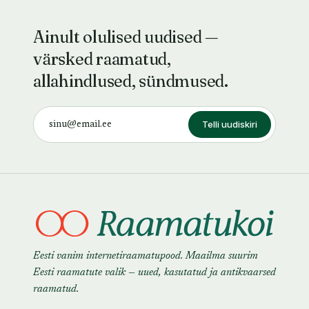
Ainult olulised uudised —
värsked raamatud,
allahindlused, sündmused.
Telli uudiskiri
Eesti vanim internetiraamatupood. Maailma suurim
Eesti raamatute valik — uued, kasutatud ja antikvaarsed
raamatud.