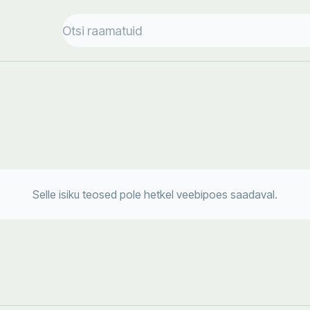
Selle isiku teosed pole hetkel veebipoes saadaval.