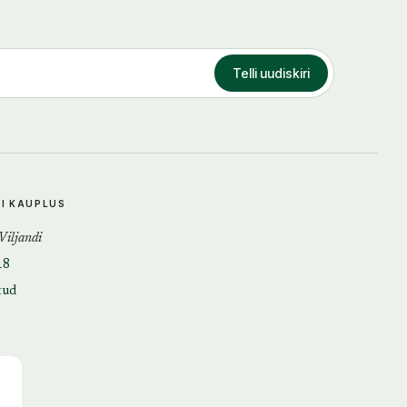
Telli uudiskiri
DI KAUPLUS
 Viljandi
18
tud