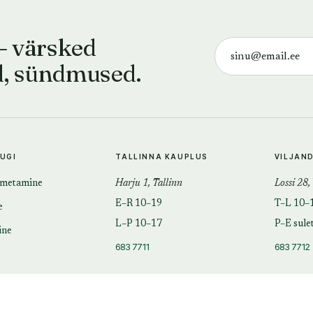
— värsked
d, sündmused.
TUGI
TALLINNA KAUPLUS
VILJAN
imetamine
Harju 1, Tallinn
Lossi 28,
E–R 10–19
T–L 10–
e
L–P 10–17
P–E sule
ine
683 7711
683 7712