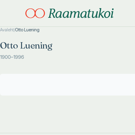
Avaleht
/
Otto Luening
Otsi täpsemalt
Otsi täpsemalt
Otto Luening
1900
–1996