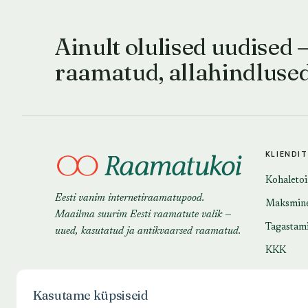
Ainult olulised uudised 
raamatud, allahindluse
KLIENDI
Kohaleto
Eesti vanim internetiraamatupood.
Maksmin
Maailma suurim Eesti raamatute valik —
Tagastam
uued, kasutatud ja antikvaarsed raamatud.
KKK
Kasutame küpsiseid