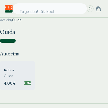
Tulge juba! Läki kooli
Avaleht
/
Ouida
Täpsem
Täpsem
Ouida
otsing
otsing
Autorina
(
1
)
Autorina
Rohtla
Ouida
4.00 €
Osta