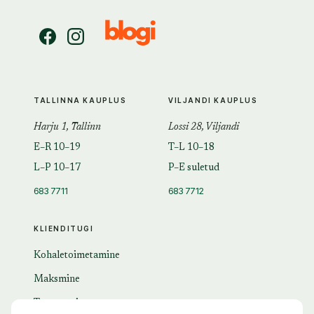
TALLINNA KAUPLUS
VILJANDI KAUPLUS
Harju 1, Tallinn
Lossi 28, Viljandi
E–R 10–19
T–L 10–18
L–P 10–17
P–E suletud
683 7711
683 7712
KLIENDITUGI
Kohaletoimetamine
Maksmine
Tagastamine