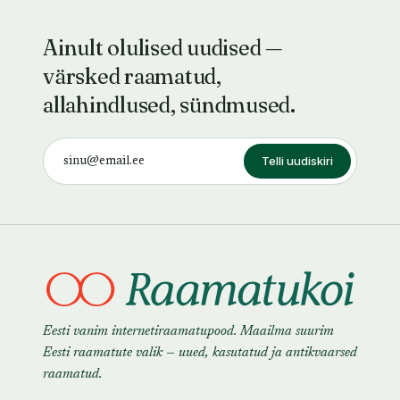
Ainult olulised uudised —
värsked raamatud,
allahindlused, sündmused.
Telli uudiskiri
Eesti vanim internetiraamatupood. Maailma suurim
Eesti raamatute valik — uued, kasutatud ja antikvaarsed
raamatud.