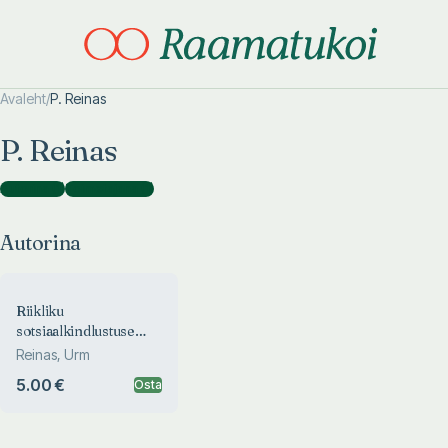
Avaleht
/
P. Reinas
Otsi täpsemalt
Otsi täpsemalt
P. Reinas
Autorina
(
1
)
Toimetajana
(
1
)
Autorina
Riikliku
sotsiaalkindlustuse
toetuste määramine ja
Reinas, Urm
väljamaksmine
5.00 €
Osta