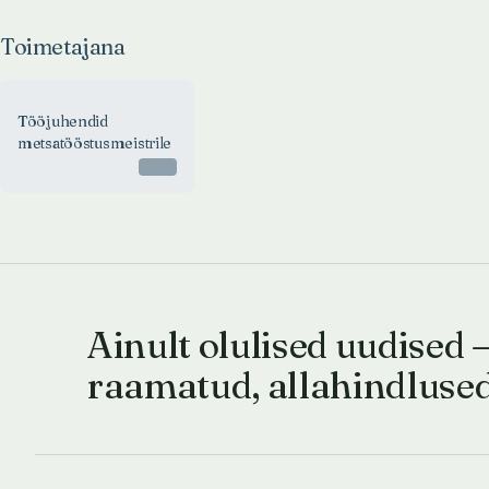
Toimetajana
Tööjuhendid
metsatööstusmeistrile
Otsas
Ainult olulised uudised 
raamatud, allahindluse