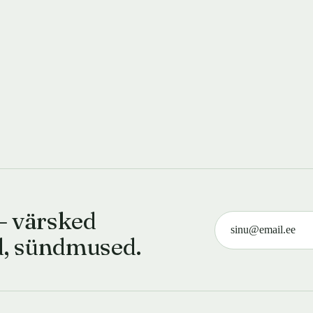
— värsked
d, sündmused.