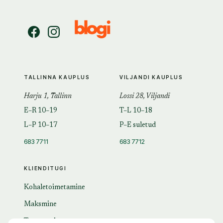
TALLINNA KAUPLUS
VILJANDI KAUPLUS
Harju 1, Tallinn
Lossi 28, Viljandi
E–R 10–19
T–L 10–18
L–P 10–17
P–E suletud
683 7711
683 7712
KLIENDITUGI
Kohaletoimetamine
Maksmine
Tagastamine