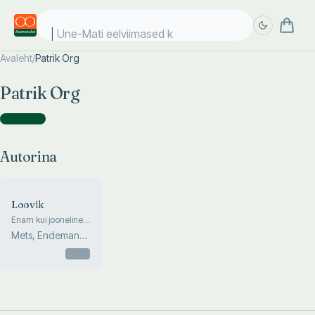
Une-Mati eelviimased ki
Avaleht
/
Patrik Org
Täpsem
Täpsem
Patrik Org
otsing
otsing
Autorina
(
1
)
Autorina
Loovik
Enam kui jooneline
märkmik
Mets, Endemann,
Org, Posti
Otsas