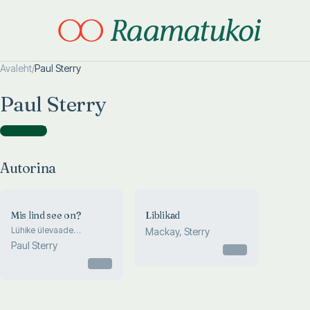
Avaleht
/
Paul Sterry
Otsi täpsemalt
Otsi täpsemalt
Paul Sterry
Autorina
(
2
)
Autorina
Mis lind see on?
Liblikad
Lühike ülevaade
Mackay, Sterry
enamlevinud aialindudest
Paul Sterry
Otsas
Euroopas
Otsas