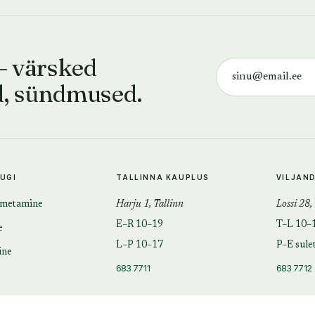
— värsked
d, sündmused.
TUGI
TALLINNA KAUPLUS
VILJAN
imetamine
Harju 1, Tallinn
Lossi 28,
E–R 10–19
T–L 10–
e
L–P 10–17
P–E sule
ine
683 7711
683 7712