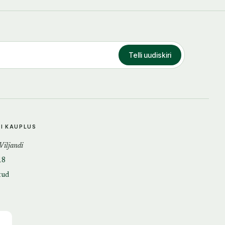
Telli uudiskiri
DI KAUPLUS
 Viljandi
18
tud