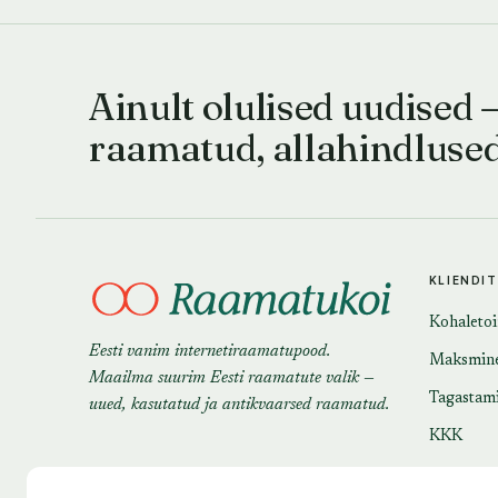
Ainult olulised uudised 
raamatud, allahindluse
KLIENDI
Kohaleto
Eesti vanim internetiraamatupood.
Maksmin
Maailma suurim Eesti raamatute valik —
Tagastam
uued, kasutatud ja antikvaarsed raamatud.
KKK