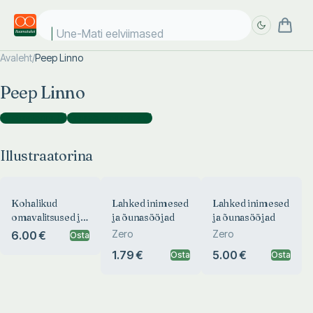
Une-Mati eelviimased k
Avaleht
/
Peep Linno
Täpsem
Täpsem
Peep Linno
otsing
otsing
Illustraatorina
(
3
)
Kaanekujundajana
(
1
)
Illustraatorina
Kohalikud
Lahked inimesed
Lahked inimesed
omavalitsused ja
ja õunasööjad
ja õunasööjad
kultuur
Zero
Zero
6.00 €
Osta
1.79 €
5.00 €
Osta
Osta