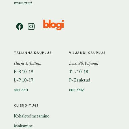
raamatud.
TALLINNA KAUPLUS
VILJANDI KAUPLUS
Harju 1, Tallinn
Lossi 28, Viljandi
E–R 10–19
T–L 10–18
L–P 10–17
P–E suletud
683 7711
683 7712
KLIENDITUGI
Kohaletoimetamine
Maksmine