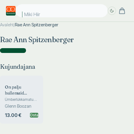
Miki Hiir
Avaleht
/
Rae Ann Spitzenberger
Täpsem
Täpsem
Rae Ann Spitzenberger
otsing
otsing
Kujundajana
(
1
)
Kujundajana
On palju
hullemaid
emasid kui sina
Ümberlükkamatu
tõend sellest, et
Glenn Boozan
oled (tegelikult)
suurepärane
13.00 €
Osta
lapsevanem