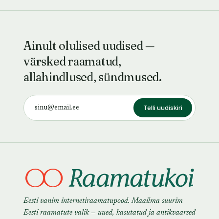
Ainult olulised uudised —
värsked raamatud,
allahindlused, sündmused.
Telli uudiskiri
Eesti vanim internetiraamatupood. Maailma suurim
Eesti raamatute valik — uued, kasutatud ja antikvaarsed