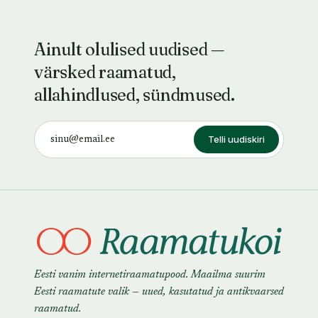
Ainult olulised uudised —
värsked raamatud,
allahindlused, sündmused.
Telli uudiskiri
Eesti vanim internetiraamatupood. Maailma suurim
Eesti raamatute valik — uued, kasutatud ja antikvaarsed
raamatud.