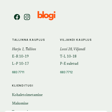
TALLINNA KAUPLUS
VILJANDI KAUPLUS
Harju 1, Tallinn
Lossi 28, Viljandi
E–R 10–19
T–L 10–18
L–P 10–17
P–E suletud
683 7711
683 7712
KLIENDITUGI
Kohaletoimetamine
Maksmine