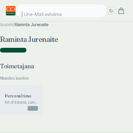
Une-Mati eelviimas
Avaleht
/
Raminta Jurenaite
Täpsem
Täpsem
Raminta Jurenaite
otsing
otsing
Toimetajana
(
1
)
Toimetajana
Muudes keeltes
Personal time
Art of Estonia, Latvia
and Lithuania 1945
Otsas
-1996. 9 September
- 13 October 1996,
The Zacheta Gallery
of Contemporary
Art, Warsaw