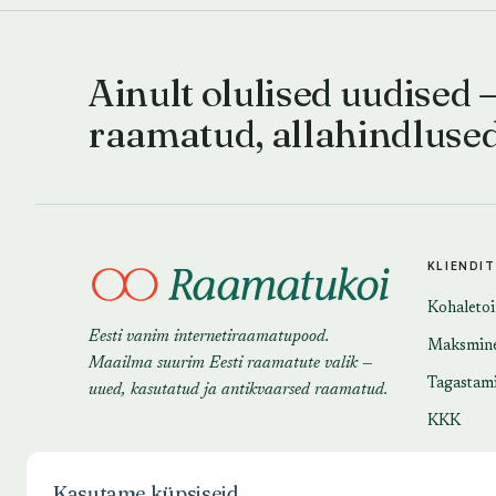
Ainult olulised uudised 
raamatud, allahindluse
KLIENDI
Kohaleto
Eesti vanim internetiraamatupood.
Maksmin
Maailma suurim Eesti raamatute valik —
Tagastam
uued, kasutatud ja antikvaarsed raamatud.
KKK
Kasutame küpsiseid