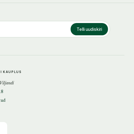
Telli uudiskiri
DI KAUPLUS
 Viljandi
18
tud