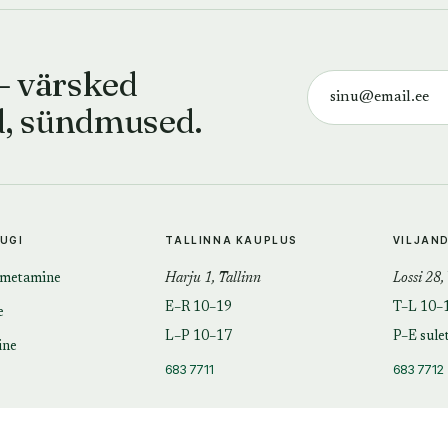
— värsked
d, sündmused.
TUGI
TALLINNA KAUPLUS
VILJAN
imetamine
Harju 1, Tallinn
Lossi 28,
E–R 10–19
T–L 10–
e
L–P 10–17
P–E sule
ine
683 7711
683 7712