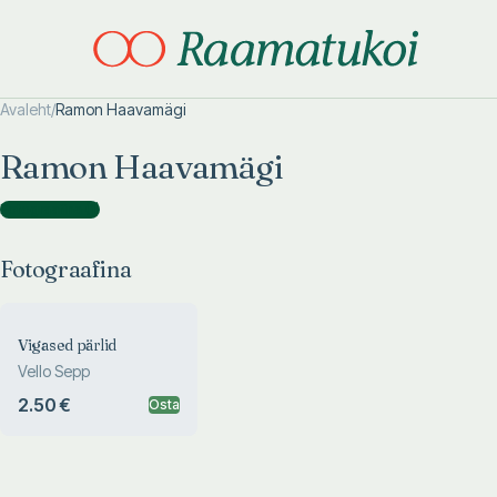
Avaleht
/
Ramon Haavamägi
Otsi täpsemalt
Otsi täpsemalt
Ramon Haavamägi
Fotograafina
(
1
)
Fotograafina
Vigased pärlid
Vello Sepp
2.50 €
Osta