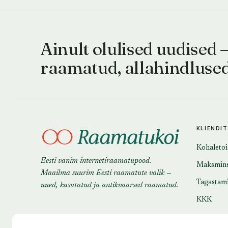
Ainult olulised uudised 
raamatud, allahindluse
KLIENDI
Kohaleto
Eesti vanim internetiraamatupood.
Maksmin
Maailma suurim Eesti raamatute valik —
Tagastam
uued, kasutatud ja antikvaarsed raamatud.
KKK