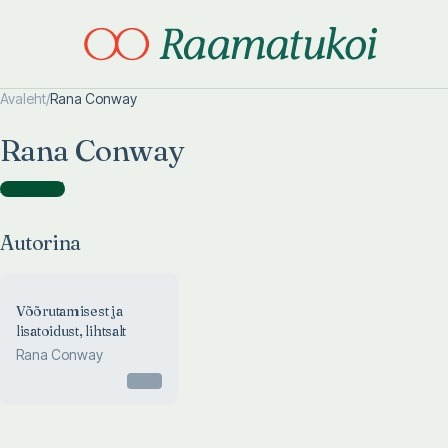
Avaleht
/
Rana Conway
Otsi täpsemalt
Otsi täpsemalt
Rana Conway
Autorina
(
1
)
Autorina
Võõrutamisest ja
lisatoidust, lihtsalt
Rana Conway
Otsas