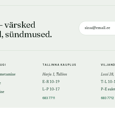
— värsked
d, sündmused.
TUGI
TALLINNA KAUPLUS
VILJAN
imetamine
Harju 1, Tallinn
Lossi 28,
E–R 10–19
T–L 10–
e
L–P 10–17
P–E sule
ine
683 7711
683 7712