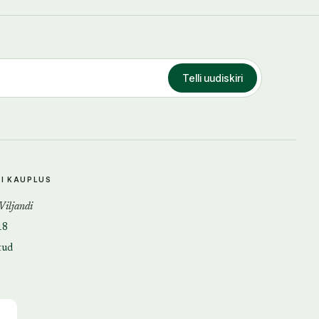
Telli uudiskiri
DI KAUPLUS
 Viljandi
18
tud