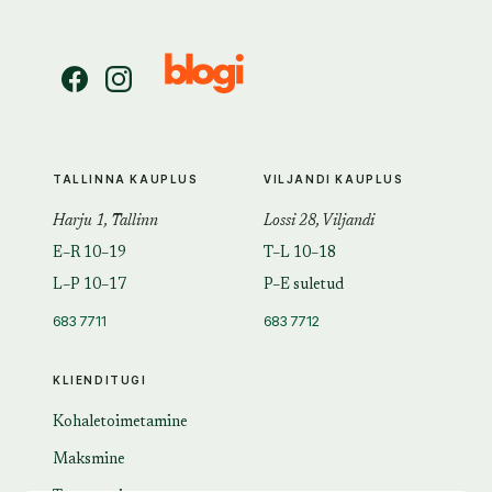
TALLINNA KAUPLUS
VILJANDI KAUPLUS
Harju 1, Tallinn
Lossi 28, Viljandi
E–R 10–19
T–L 10–18
L–P 10–17
P–E suletud
683 7711
683 7712
KLIENDITUGI
Kohaletoimetamine
Maksmine