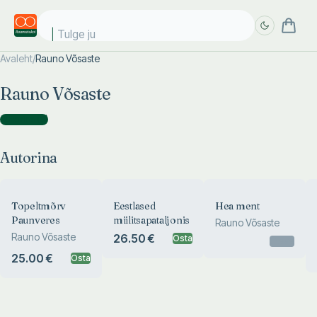
Tulge jub
Avaleht
/
Rauno Võsaste
Täpsem
Täpsem
Rauno Võsaste
otsing
otsing
Autorina
(
6
)
Autorina
Topeltmõrv
Eestlased
Hea ment
Paunveres
miilitsapataljonis
Rauno Võsaste
Rauno Võsaste
26.50 €
Osta
Otsas
25.00 €
Osta