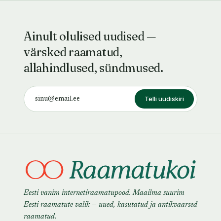
Ainult olulised uudised —
värsked raamatud,
allahindlused, sündmused.
Telli uudiskiri
Eesti vanim internetiraamatupood. Maailma suurim
Eesti raamatute valik — uued, kasutatud ja antikvaarsed
raamatud.