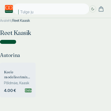
Tulge jub
Avaleht
/
Reet Kaasik
Täpsem
Täpsem
Reet Kaasik
otsing
otsing
Autorina
(
1
)
Autorina
Keele
modelleerimise
probleeme
Põldmäe, Kaasik
4.00 €
Osta