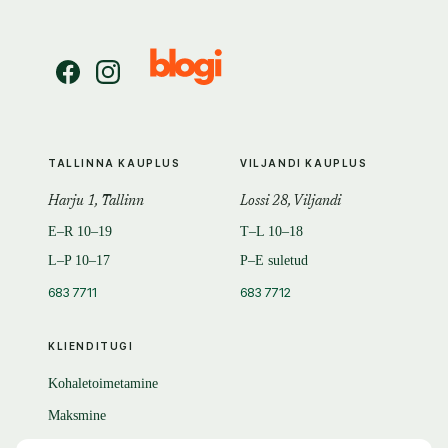
TALLINNA KAUPLUS
VILJANDI KAUPLUS
Harju 1, Tallinn
Lossi 28, Viljandi
E–R 10–19
T–L 10–18
L–P 10–17
P–E suletud
683 7711
683 7712
KLIENDITUGI
Kohaletoimetamine
Maksmine
Tagastamine