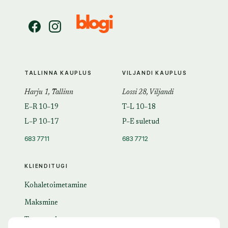
TALLINNA KAUPLUS
VILJANDI KAUPLUS
Harju 1, Tallinn
Lossi 28, Viljandi
E–R 10–19
T–L 10–18
L–P 10–17
P–E suletud
683 7711
683 7712
KLIENDITUGI
Kohaletoimetamine
Maksmine
Tagastamine