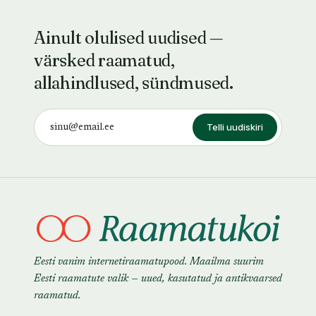
Ainult olulised uudised —
värsked raamatud,
allahindlused, sündmused.
Telli uudiskiri
Eesti vanim internetiraamatupood. Maailma suurim
Eesti raamatute valik — uued, kasutatud ja antikvaarsed
raamatud.