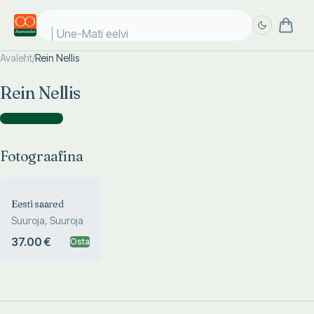
Une-Mati eelvii
Avaleht
/
Rein Nellis
Täpsem
Täpsem
Rein Nellis
otsing
otsing
Fotograafina
(
1
)
Fotograafina
Eesti saared
Suuroja, Suuroja
37.00 €
Osta