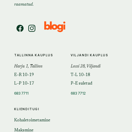
raamatud.
TALLINNA KAUPLUS
VILJANDI KAUPLUS
Harju 1, Tallinn
Lossi 28, Viljandi
E–R 10–19
T–L 10–18
L–P 10–17
P–E suletud
683 7711
683 7712
KLIENDITUGI
Kohaletoimetamine
Maksmine