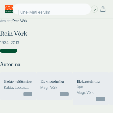
Une-Mati eelviima
Avaleht
/
Rein Võrk
Täpsem
Täpsem
Rein Võrk
otsing
otsing
1934
–2013
Autorina
(
4
)
Autorina
Elektrimõõtmised
Elektrotehnika
Elektrotehnika
Õpik
Kalda, Lootus,
Mägi, Võrk
mitteelektrotehniliste
Võrk
Mägi, Võrk
Otsas
Otsas
erialade
üliõpilastele
Otsas