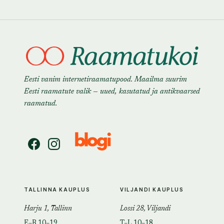
Eesti vanim internetiraamatupood. Maailma suurim
Eesti raamatute valik — uued, kasutatud ja antikvaarsed
raamatud.
TALLINNA KAUPLUS
VILJANDI KAUPLUS
Harju 1, Tallinn
Lossi 28, Viljandi
E–R 10–19
T–L 10–18