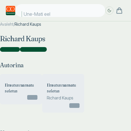
Une-Mati eelv
Avaleht
/
Richard Kaups
Täpsem
Täpsem
Richard Kaups
otsing
otsing
Autorina
(
2
)
Kaasautorina
(
1
)
Autorina
Ilmutusraamatu
Ilmutusraamatu
seletus
seletus
Otsas
Richard Kaups
Otsas