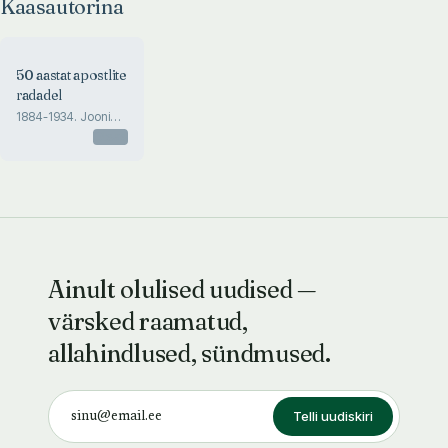
Kaasautorina
50 aastat apostlite
radadel
1884-1934. Jooni
baptisti koguduste
Otsas
eluarengust Eestis
Ainult olulised uudised —
värsked raamatud,
allahindlused, sündmused.
Telli uudiskiri