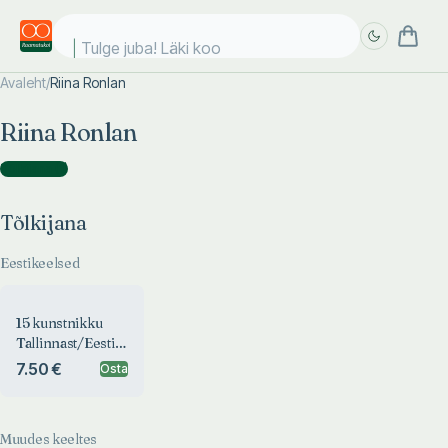
Tulge juba! Läki kool
Avaleht
/
Riina Ronlan
Täpsem
Täpsem
Riina Ronlan
otsing
otsing
Tõlkijana
(
1
)
Tõlkijana
Eestikeelsed
15 kunstnikku
Tallinnast/Eestist.
15 konstnärer
7.50 €
Osta
fran
Tallinn/Estland
Muudes keeltes