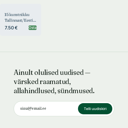
15 kunstnikku
Tallinnast/Eestist.
15 konstnärer
7.50 €
Osta
fran
Tallinn/Estland
Ainult olulised uudised —
värsked raamatud,
allahindlused, sündmused.
Telli uudiskiri