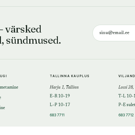
— värsked
d, sündmused.
TUGI
TALLINNA KAUPLUS
VILJAN
imetamine
Harju 1, Tallinn
Lossi 28,
E–R 10–19
T–L 10–
e
L–P 10–17
P–E sule
ine
683 7711
683 7712