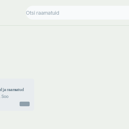
d ja raamatud
 Soo
Otsas