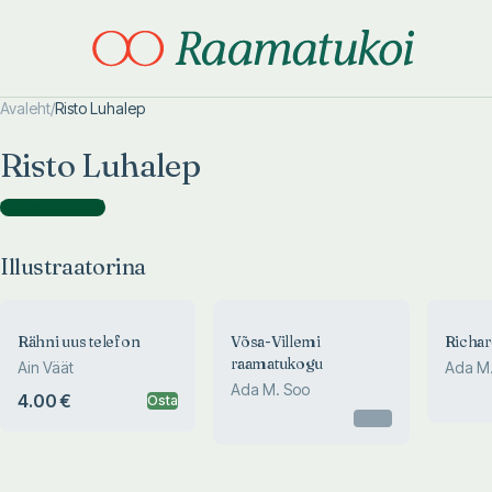
Avaleht
/
Risto Luhalep
Otsi täpsemalt
Otsi täpsemalt
Risto Luhalep
Illustraatorina
(
3
)
Illustraatorina
Rähni uus telefon
Võsa-Villemi
Richar
raamatukogu
Ain Väät
Ada M.
Ada M. Soo
4.00 €
Osta
Otsas