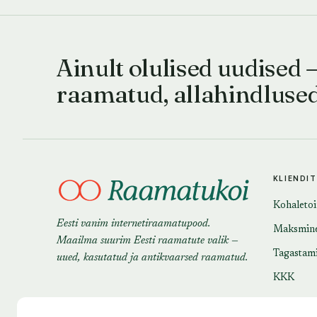
Ainult olulised uudised 
raamatud, allahindluse
KLIENDI
Kohaleto
Eesti vanim internetiraamatupood.
Maksmin
Maailma suurim Eesti raamatute valik —
Tagastam
uued, kasutatud ja antikvaarsed raamatud.
KKK