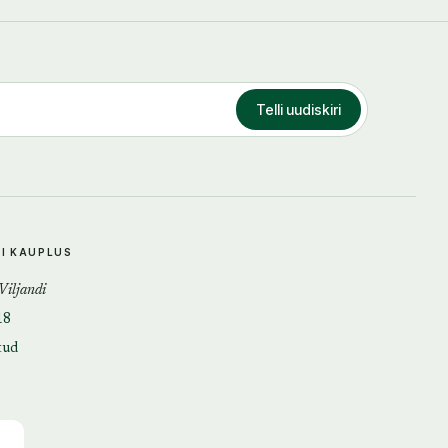
Telli uudiskiri
DI KAUPLUS
 Viljandi
18
tud