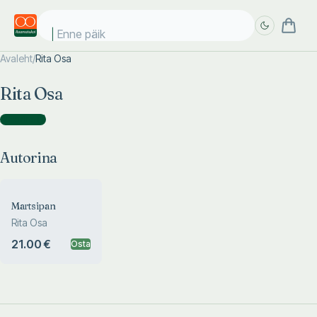
Enne päike
Avaleht
/
Rita Osa
Täpsem
Täpsem
Rita Osa
otsing
otsing
Autorina
(
1
)
Autorina
Martsipan
Rita Osa
21.00 €
Osta