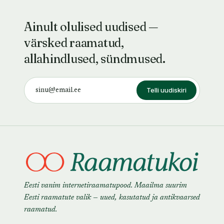
Ainult olulised uudised —
värsked raamatud,
allahindlused, sündmused.
Telli uudiskiri
Eesti vanim internetiraamatupood. Maailma suurim
Eesti raamatute valik — uued, kasutatud ja antikvaarsed
raamatud.