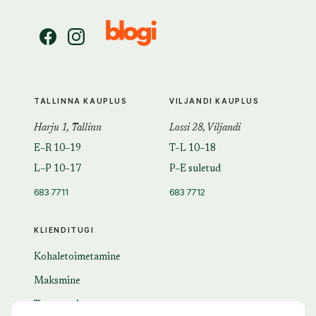
TALLINNA KAUPLUS
VILJANDI KAUPLUS
Harju 1, Tallinn
Lossi 28, Viljandi
E–R 10–19
T–L 10–18
L–P 10–17
P–E suletud
683 7711
683 7712
KLIENDITUGI
Kohaletoimetamine
Maksmine
Tagastamine