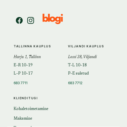
TALLINNA KAUPLUS
VILJANDI KAUPLUS
Harju 1, Tallinn
Lossi 28, Viljandi
E–R 10–19
T–L 10–18
L–P 10–17
P–E suletud
683 7711
683 7712
KLIENDITUGI
Kohaletoimetamine
Maksmine