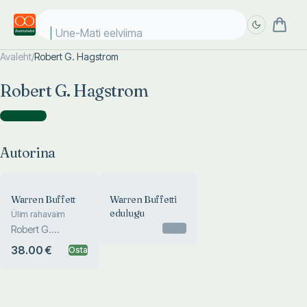
Une-Mati eelviimas
Avaleht
/
Robert G. Hagstrom
Täpsem
Täpsem
Robert G. Hagstrom
otsing
otsing
Autorina
(
2
)
Autorina
Warren Buffett
Warren Buffetti
edulugu
Ülim rahavaim
Otsas
Robert G.
Hagstrom
38.00 €
Osta