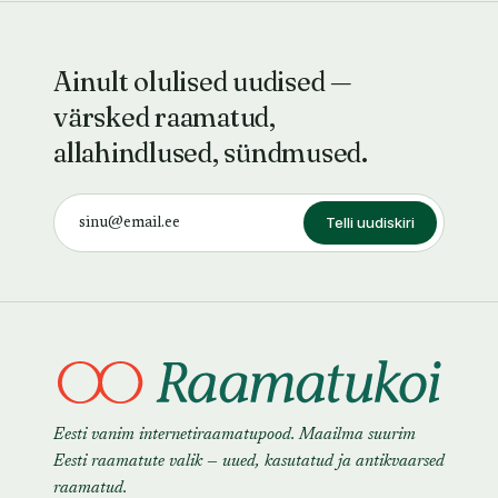
Ainult olulised uudised —
värsked raamatud,
allahindlused, sündmused.
Telli uudiskiri
Eesti vanim internetiraamatupood. Maailma suurim
Eesti raamatute valik — uued, kasutatud ja antikvaarsed
raamatud.