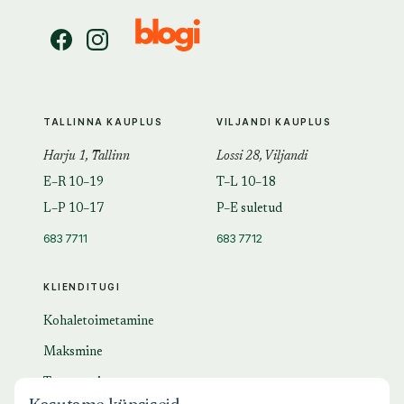
TALLINNA KAUPLUS
VILJANDI KAUPLUS
Harju 1, Tallinn
Lossi 28, Viljandi
E–R 10–19
T–L 10–18
L–P 10–17
P–E suletud
683 7711
683 7712
KLIENDITUGI
Kohaletoimetamine
Maksmine
Tagastamine