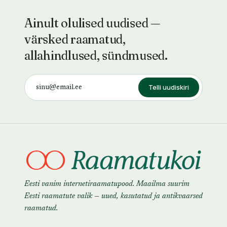
Ainult olulised uudised —
värsked raamatud,
allahindlused, sündmused.
Telli uudiskiri
Eesti vanim internetiraamatupood. Maailma suurim
Eesti raamatute valik — uued, kasutatud ja antikvaarsed
raamatud.