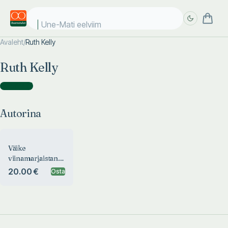
Une-Mati eelviima
Avaleht
/
Ruth Kelly
Täpsem
Täpsem
Ruth Kelly
otsing
otsing
Autorina
(
1
)
Autorina
Väike
viinamarjaistandus
Provence´is
20.00 €
Osta