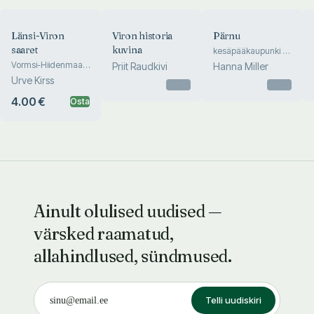
Länsi-Viron
Viron historia
Pärnu
saaret
kuvina
kesäpääkaupunki &
maakunta
Vormsi-Hiidenmaa-
Priit Raudkivi
Hanna Miller
Saarenmaa-Muhu
Urve Kirss
Otsas
Otsas
4.00 €
Osta
Ainult olulised uudised —
värsked raamatud,
allahindlused, sündmused.
Telli uudiskiri