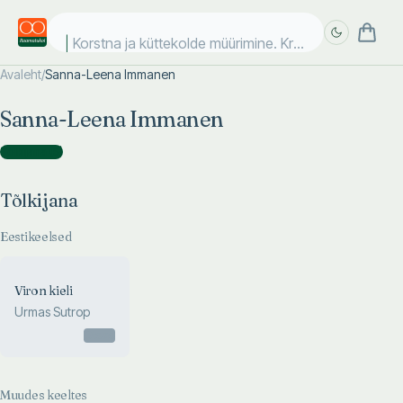
Korstna ja küttekolde müürimine. Krohvimine. Plaatim
Avaleht
/
Sanna-Leena Immanen
Täpsem
Täpsem
Sanna-Leena Immanen
otsing
otsing
Tõlkijana
(
5
)
Tõlkijana
Eestikeelsed
Viron kieli
Urmas Sutrop
Otsas
Muudes keeltes