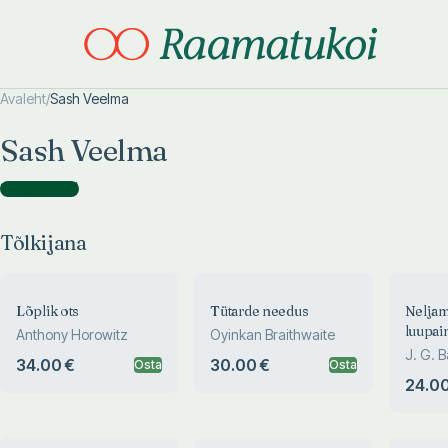
Avaleht
/
Sash Veelma
Otsi täpsemalt
Otsi täpsemalt
Sash Veelma
Tõlkijana
(
20
)
Tõlkijana
Lõplik ots
Tütarde needus
Nelja
luupai
Anthony Horowitz
Oyinkan Braithwaite
J. G. B
34.00 €
30.00 €
Osta
Osta
24.00