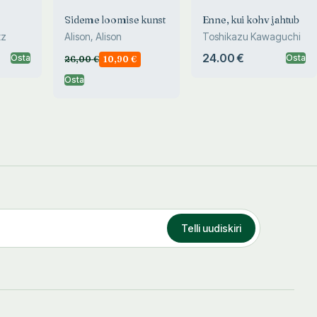
Sideme loomise kunst
Enne, kui kohv jahtub
tz
Alison, Alison
Toshikazu Kawaguchi
24.00 €
Osta
Osta
26,00
€
10,90
€
Osta
Telli uudiskiri