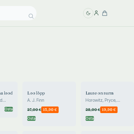
a lood
Loo lõpp
Lause on surm
nd
A. J. Finn
Horowitz, Pryce,
Hawthorne
Osta
27,00
€
15,90
€
28,00
€
19,90
€
Osta
Osta