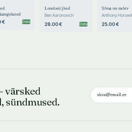
sed
Londoni jõed
Sõna on mõrv
kangelased
Ben Aaronovich
Anthony Horowi
 €
Osta
28.00 €
25.00 €
Osta
— värsked
d, sündmused.