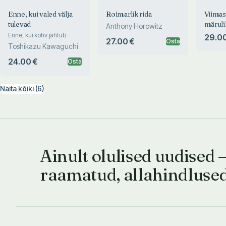
Enne, kui valed välja
Roimarlik rida
Viima
tulevad
märuli
Anthony Horowitz
Enne, kui kohv jahtub
29.00
27.00 €
Osta
Toshikazu Kawaguchi
24.00 €
Osta
Näita kõiki (6)
Ainult olulised uudised 
raamatud, allahindluse