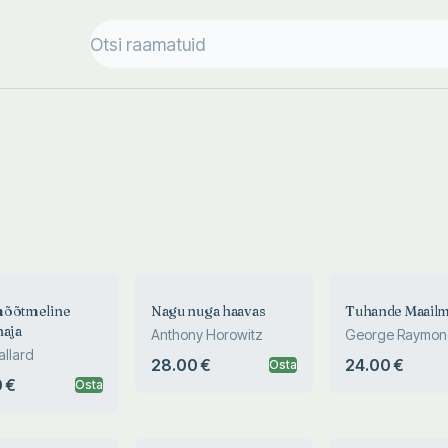
mõõtmeline
Nagu nuga haavas
Tuhande Maailm
naja
Anthony Horowitz
George Raymo
allard
Richard Martin
28.00 €
24.00 €
Osta
 €
Osta