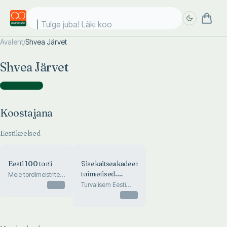
Tulge juba! Läki kool
Avaleht
/
Shvea Järvet
Täpsem
Täpsem
Shvea Järvet
otsing
otsing
Koostajana
(
2
)
Koostajana
Eestikeelsed
Eesti 100 torti
Sisekaitseakadeemia
toimetised.
Meie tordimeistrite
parimad tordid,
Proceeding of
Otsas
Turvalisem Eesti
koogid ja muud
hariduse toel.
the Estonian
Otsas
maiused
Towards More
Public Service
Secure Estonia
Academy
through Education