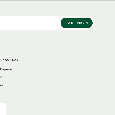
Telli uudiskiri
DI KAUPLUS
 Viljandi
18
tud