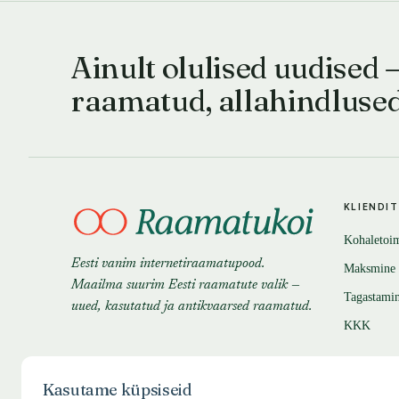
Ainult olulised uudised 
raamatud, allahindluse
KLIENDI
Kohaletoi
Eesti vanim internetiraamatupood.
Maksmine
Maailma suurim Eesti raamatute valik —
Tagastami
uued, kasutatud ja antikvaarsed raamatud.
KKK
Kasutame küpsiseid