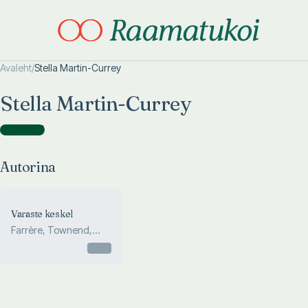
Avaleht
/
Stella Martin-Currey
Otsi täpsemalt
Otsi täpsemalt
Stella Martin-Currey
Autorina
(
1
)
Autorina
Varaste keskel
Farrère, Townend,
Nobody, Gudenlach, ...
Otsas