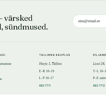
— värsked
d, sündmused.
TUGI
TALLINNA KAUPLUS
VILJAN
metamine
Harju 1, Tallinn
Lossi 28,
E–R 10–19
T–L 10–
L–P 10–17
P–E sule
ne
683 7711
683 7712