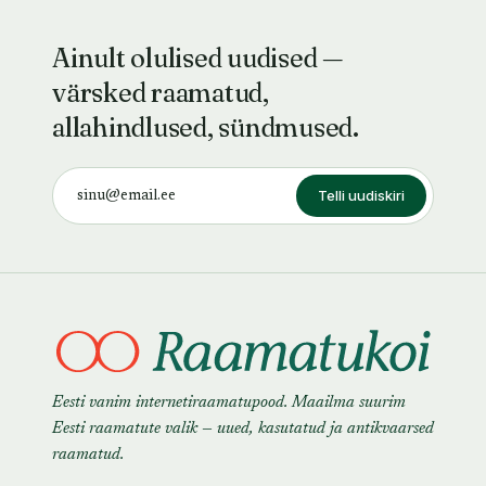
Ainult olulised uudised —
värsked raamatud,
allahindlused, sündmused.
Telli uudiskiri
Eesti vanim internetiraamatupood. Maailma suurim
Eesti raamatute valik — uued, kasutatud ja antikvaarsed
raamatud.