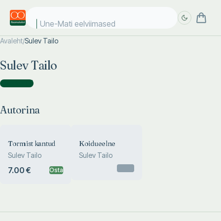
Une-Mati eelviimased k
Avaleht
/
Sulev Tailo
Täpsem
Täpsem
Sulev Tailo
otsing
otsing
Autorina
(
2
)
Autorina
Tormist kantud
Koidueelne
Sulev Tailo
Sulev Tailo
Otsas
7.00 €
Osta