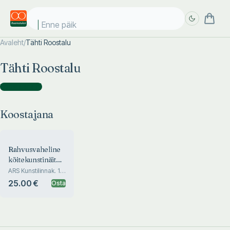
Enne päike
Avaleht
/
Tähti Roostalu
Täpsem
Täpsem
Tähti Roostalu
otsing
otsing
Koostajana
(
1
)
Koostajana
Rahvusvaheline
köitekunstinäitus
«Scripta manent
ARS Kunstilinnak. 11.
september - 3.
VI». International
25.00 €
Osta
oktoober 2020
exhibition of
artistic
bookbinding
«Scripta manent