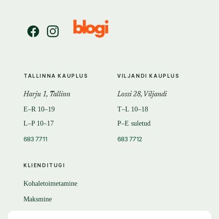
TALLINNA KAUPLUS
VILJANDI KAUPLUS
Harju 1, Tallinn
Lossi 28, Viljandi
E–R 10–19
T–L 10–18
L–P 10–17
P–E suletud
683 7711
683 7712
KLIENDITUGI
Kohaletoimetamine
Maksmine
Tagastamine