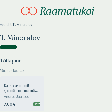
Avaleht
/
T. Mineralov
Otsi täpsemalt
Otsi täpsemalt
T. Mineralov
Tõlkijana
(
1
)
Tõlkijana
Muudes keeltes
Ключ к эстонской
детской и юношеской
литературе. Klutš k
Andres Jaaksoo
estonskoi detskoi i
7.00 €
Osta
junošeskoi literature