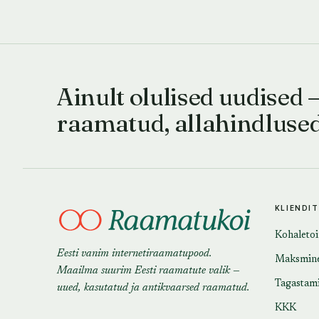
Ainult olulised uudised 
raamatud, allahindluse
KLIENDI
Kohaleto
Eesti vanim internetiraamatupood.
Maksmin
Maailma suurim Eesti raamatute valik —
Tagastam
uued, kasutatud ja antikvaarsed raamatud.
KKK