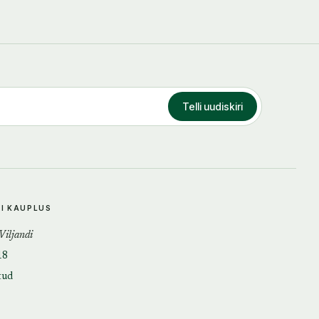
Telli uudiskiri
DI KAUPLUS
 Viljandi
18
tud