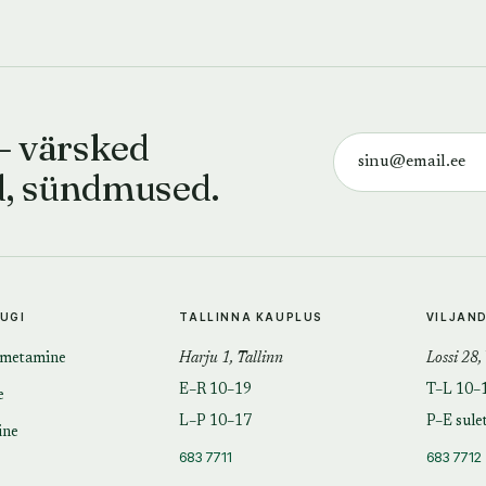
— värsked
d, sündmused.
TUGI
TALLINNA KAUPLUS
VILJAN
imetamine
Harju 1, Tallinn
Lossi 28,
E–R 10–19
T–L 10–
e
L–P 10–17
P–E sule
ine
683 7711
683 7712