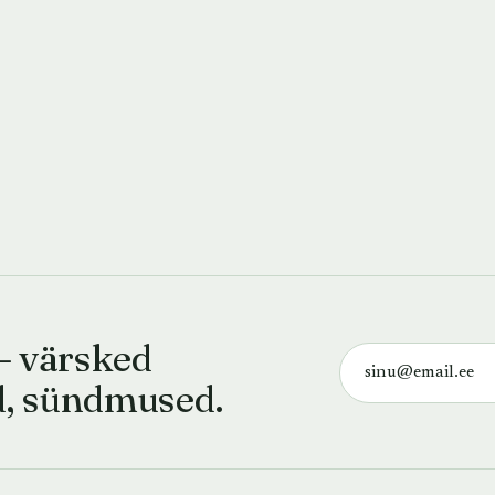
— värsked
d, sündmused.