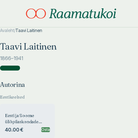
Avaleht
/
Taavi Laitinen
Otsi täpsemalt
Otsi täpsemalt
Taavi Laitinen
1866
–1941
Autorina
(
1
)
Autorina
Eestikeelsed
Eesti ja Soome
üliõpilaskondade
hõimualbum
40.00 €
Osta