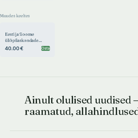
Muudes keeltes
Eesti ja Soome
üliõpilaskondade
hõimualbum
40.00 €
Osta
Ainult olulised uudised 
raamatud, allahindluse