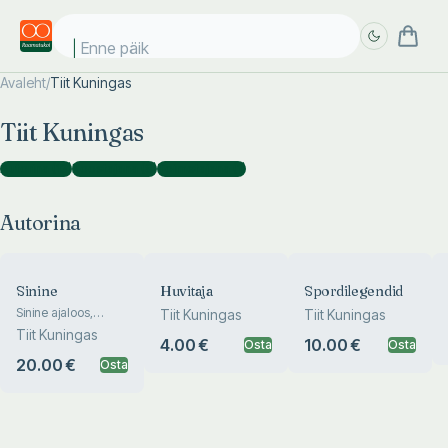
Enne päikes
Avaleht
/
Tiit Kuningas
Täpsem
Täpsem
Tiit Kuningas
otsing
otsing
Autorina
(
13
)
Koostajana
(
8
)
Toimetajana
(
1
)
Autorina
Sinine
Huvitaja
Spordilegendid
Sinine ajaloos,
Tiit Kuningas
Tiit Kuningas
kultuurides ja
Tiit Kuningas
4.00 €
10.00 €
looduses
Osta
Osta
20.00 €
Osta