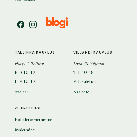
TALLINNA KAUPLUS
VILJANDI KAUPLUS
Harju 1, Tallinn
Lossi 28, Viljandi
E–R 10–19
T–L 10–18
L–P 10–17
P–E suletud
683 7711
683 7712
KLIENDITUGI
Kohaletoimetamine
Maksmine