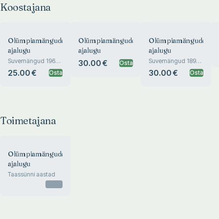
Koostajana
Olümpiamängude
Olümpiamängude
Olümpiamängude
ajalugu
ajalugu
ajalugu
Suvemängud 1968-
Suvemängud 1896-
30.00 €
Osta
1980
1916
25.00 €
30.00 €
Osta
Osta
Toimetajana
Olümpiamängude
ajalugu
Taassünni aastad
Otsas