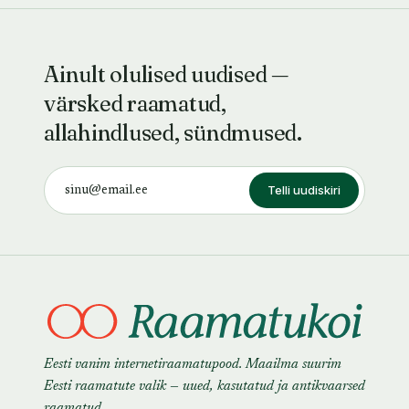
Ainult olulised uudised —
värsked raamatud,
allahindlused, sündmused.
Telli uudiskiri
Eesti vanim internetiraamatupood. Maailma suurim
Eesti raamatute valik — uued, kasutatud ja antikvaarsed
raamatud.