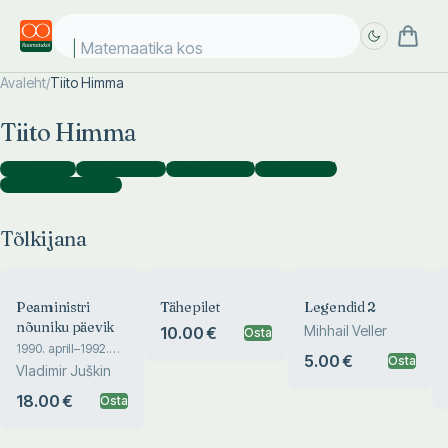
Matemaatika kosm
Avaleht
/
Tiito Himma
Täpsem
Täpsem
Tiito Himma
otsing
otsing
Tõlkijana
(
21
)
Kujundajana
(
2
)
Toimetajana
(
1
)
Koostajana
(
1
)
Kaanekujundajana
(
1
)
Tõlkijana
Peaministri
Tähepilet
Legendid 2
nõuniku päevik
Mihhail Veller
10.00 €
Osta
1990. aprill–1992.
5.00 €
Osta
jaanuar
Vladimir Juškin
18.00 €
Osta