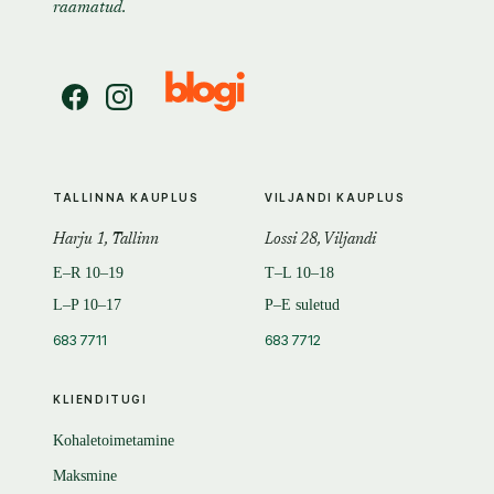
raamatud.
TALLINNA KAUPLUS
VILJANDI KAUPLUS
Harju 1, Tallinn
Lossi 28, Viljandi
E–R 10–19
T–L 10–18
L–P 10–17
P–E suletud
683 7711
683 7712
KLIENDITUGI
Kohaletoimetamine
Maksmine