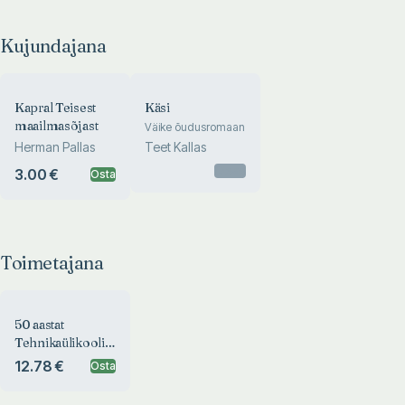
Kujundajana
Kapral Teisest
Käsi
maailmasõjast
Väike õudusromaan
Herman Pallas
Teet Kallas
Otsas
3.00 €
Osta
Toimetajana
50 aastat
Tehnikaülikooli
Akadeemilist
12.78 €
Osta
Meeskoori