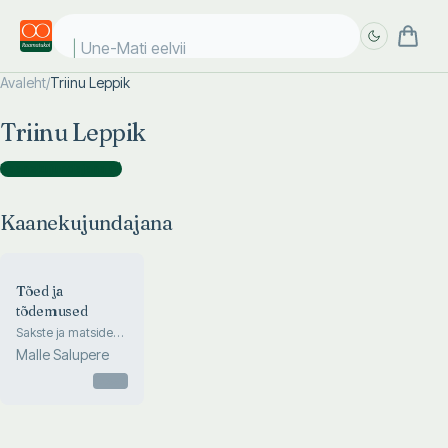
Une-Mati eelviim
Avaleht
/
Triinu Leppik
Täpsem
Täpsem
Triinu Leppik
otsing
otsing
Kaanekujundajana
(
1
)
Kaanekujundajana
Tõed ja
tõdemused
Sakste ja matside
jalajäljed nelja
Malle Salupere
sajandi arhiivitolmus
Otsas