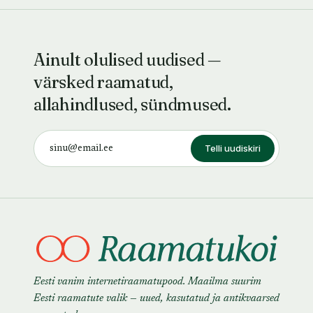
Ainult olulised uudised —
värsked raamatud,
allahindlused, sündmused.
Telli uudiskiri
Eesti vanim internetiraamatupood. Maailma suurim
Eesti raamatute valik — uued, kasutatud ja antikvaarsed