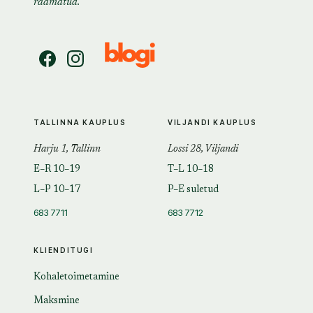
raamatud.
TALLINNA KAUPLUS
VILJANDI KAUPLUS
Harju 1, Tallinn
Lossi 28, Viljandi
E–R 10–19
T–L 10–18
L–P 10–17
P–E suletud
683 7711
683 7712
KLIENDITUGI
Kohaletoimetamine
Maksmine