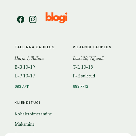
TALLINNA KAUPLUS
VILJANDI KAUPLUS
Harju 1, Tallinn
Lossi 28, Viljandi
E–R 10–19
T–L 10–18
L–P 10–17
P–E suletud
683 7711
683 7712
KLIENDITUGI
Kohaletoimetamine
Maksmine
Tagastamine