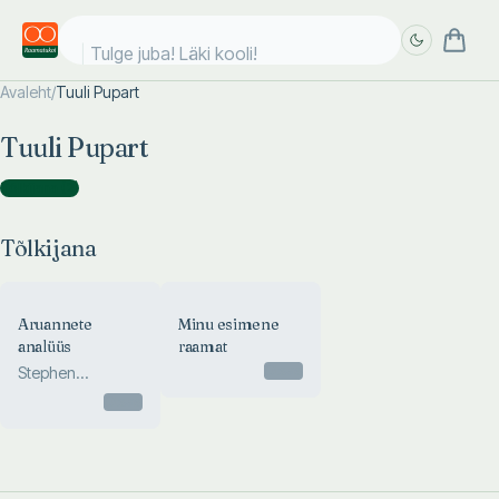
Tulge juba! Läki kooli!
Avaleht
/
Tuuli Pupart
Täpsem
Täpsem
Tuuli Pupart
otsing
otsing
Tõlkijana
(
2
)
Tõlkijana
Aruannete
Minu esimene
analüüs
raamat
Otsas
Stephen
Brookson
Otsas