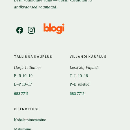
Eesti raamatute valik — uued, kasutatud ja
antikvaarsed raamatud.
TALLINNA KAUPLUS
VILJANDI KAUPLUS
Harju 1, Tallinn
Lossi 28, Viljandi
E–R 10–19
T–L 10–18
L–P 10–17
P–E suletud
683 7711
683 7712
KLIENDITUGI
Kohaletoimetamine
Maksmine