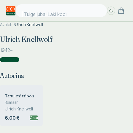
Tulge juba! Läki kooli!
Avaleht
/
Ulrich Knellwolf
Täpsem
Täpsem
Ulrich Knellwolf
otsing
otsing
1942
–
Autorina
(
1
)
Autorina
Tartu-missioon
Romaan
Ulrich Knellwolf
6.00 €
Osta