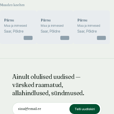
Muudes keeltes
Pärnu
Pärnu
Pärnu
Maa ja inimesed
Maa ja inimesed
Maa ja inimesed
Saar, Põldre
Saar, Põldre
Saar, Põldre
Otsas
Otsas
Otsas
Ainult olulised uudised —
värsked raamatud,
allahindlused, sündmused.
Telli uudiskiri