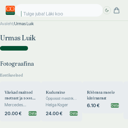
Tulge juba! Läki kool
Avaleht
/
Urmas Luik
Täpsem
Täpsem
Urmas Luik
otsing
otsing
Fotograafina
(
14
)
Fotograafina
Eestikeelsed
Väekad maitsed
Kudumine
Rõõmsa meele
metsast ja soost,
käsiraamat
Õpipoisist meistriks
III
aiast ja aia tagant
Mercedes
Helga Koger
6.10 €
Osta
Merimaa
20.00 €
24.00 €
Osta
Osta