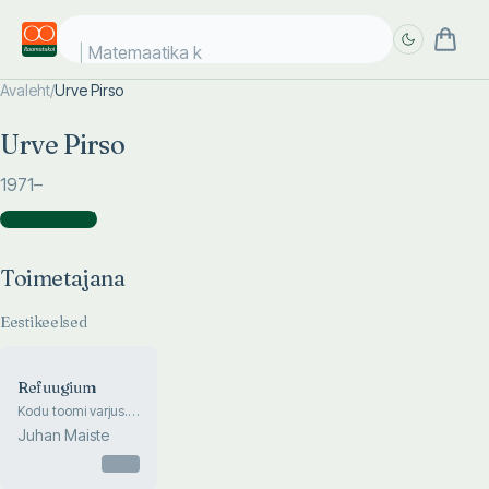
Matemaatika ko
Avaleht
/
Urve Pirso
Täpsem
Täpsem
Urve Pirso
otsing
otsing
1971
–
Toimetajana
(
1
)
Toimetajana
Eestikeelsed
Refuugium
Kodu toomi varjus.
Aadlipaleed Kiriku 2
Juhan Maiste
ja 4. Toompea
sajandeis
Otsas