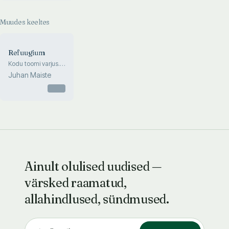
Muudes keeltes
Refuugium
Kodu toomi varjus.
Aadlipaleed Kiriku 2
Juhan Maiste
ja 4. Toompea
sajandeis
Otsas
Ainult olulised uudised —
värsked raamatud,
allahindlused, sündmused.