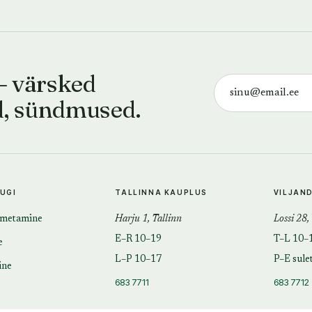
— värsked
d, sündmused.
TUGI
TALLINNA KAUPLUS
VILJAN
imetamine
Harju 1, Tallinn
Lossi 28,
E–R 10–19
T–L 10–
e
L–P 10–17
P–E sule
ine
683 7711
683 7712