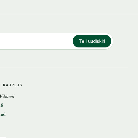
Telli uudiskiri
DI KAUPLUS
 Viljandi
18
tud