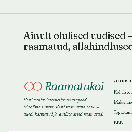
Ainult olulised uudised 
raamatud, allahindluse
KLIENDI
Kohaleto
Eesti vanim internetiraamatupood.
Maksmin
Maailma suurim Eesti raamatute valik —
Tagastam
uued, kasutatud ja antikvaarsed raamatud.
KKK