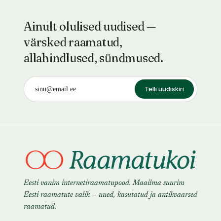
Ainult olulised uudised —
värsked raamatud,
allahindlused, sündmused.
Telli uudiskiri
Eesti vanim internetiraamatupood. Maailma suurim
Eesti raamatute valik — uued, kasutatud ja antikvaarsed
raamatud.