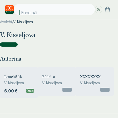
Enne päik
Avaleht
/
V. Kisseljova
Täpsem
Täpsem
V. Kisseljova
otsing
otsing
Autorina
(
3
)
Autorina
Lasteköök
Füüsika
XXXXXXXX
V. Kisseljova
V. Kisseljova
V. Kisseljova
Otsas
Otsas
6.00 €
Osta