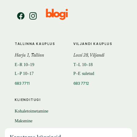
TALLINNA KAUPLUS
VILJANDI KAUPLUS
Harju 1, Tallinn
Lossi 28, Viljandi
E–R 10–19
T–L 10–18
L–P 10–17
P–E suletud
683 7711
683 7712
KLIENDITUGI
Kohaletoimetamine
Maksmine
Tagastamine