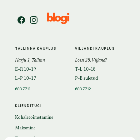
TALLINNA KAUPLUS
VILJANDI KAUPLUS
Harju 1, Tallinn
Lossi 28, Viljandi
E–R 10–19
T–L 10–18
L–P 10–17
P–E suletud
683 7711
683 7712
KLIENDITUGI
Kohaletoimetamine
Maksmine
Tagastamine