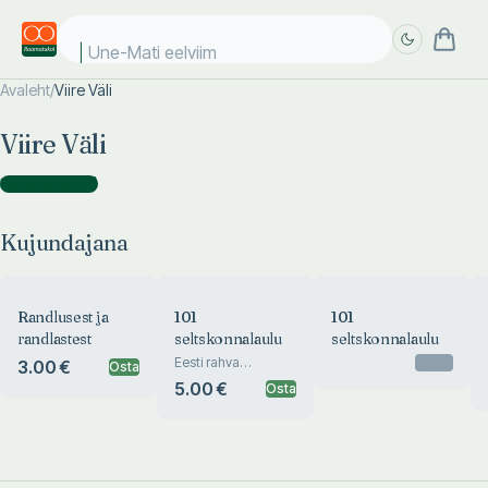
Une-Mati eelviim
Avaleht
/
Viire Väli
Täpsem
Täpsem
Viire Väli
otsing
otsing
Kujundajana
(
4
)
Kujundajana
Randlusest ja
101
101
randlastest
seltskonnalaulu
seltskonnalaulu
Eesti rahva
Otsas
3.00 €
Osta
lemmikud.
5.00 €
Osta
Parvepoisid