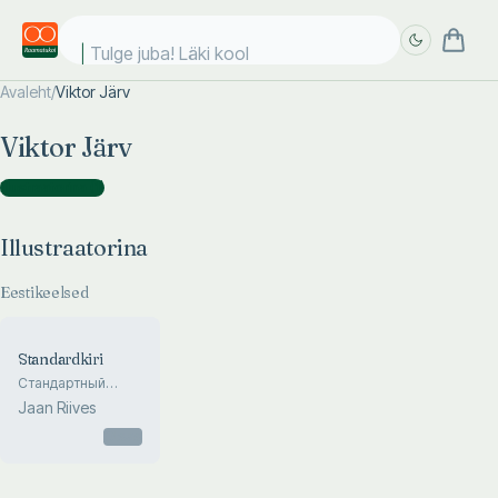
Tulge juba! Läki kooli
Avaleht
/
Viktor Järv
Täpsem
Täpsem
Viktor Järv
otsing
otsing
Illustraatorina
(
1
)
Illustraatorina
Eestikeelsed
Standardkiri
Стандартный
шрифт
Jaan Riives
Otsas