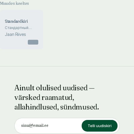
Muudes keeltes
Standardkiri
Стандартный
шрифт
Jaan Riives
Otsas
Ainult olulised uudised —
värsked raamatud,
allahindlused, sündmused.
Telli uudiskiri